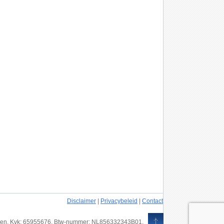
Disclaimer
|
Privacybeleid
|
Contact
ouden. Kvk: 65955676. Btw-nummer: NL856332343B01.